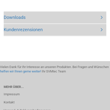
Downloads
Kundenrezensionen
Vielen Dank für Ihr Interesse an unseren Produkten. Bei Fragen und Wünschen
helfen wir Ihnen gerne weiter!
Ihr SVMtec Team
MEHR ÜBER...
Impressum
Kontakt