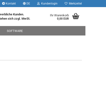
Kontakt
DE
Kundenlogin
Merkzettel
werbliche Kunden.
Ihr Warenkorb
tehen sich zzgl. MwSt.
0,00 EUR
SOFTWARE
rstellen
rt vergessen?