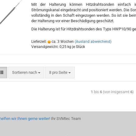
Mit der Halterung können Hitzdrahtsonden einfach i
Strömungskanal eingebracht und positioniert werden. Die So
vollständig in den Schaft eingezogen werden. So ist sie be
der Halterung vor einer Beschädigung geschützt.
Die Halterung ist für Hitzdrahtsonden des Typs HWP10/90 ge
Lieferzeit:
ca. 3 Wochen
(Ausland abweichend)
Versandgewicht:
0,25
kg je Stück
Sortieren nach
8 pro Seite
1
bis
6
(von insgesamt
6
)
helfen wir Ihnen gerne weiter!
Ihr SVMtec Team