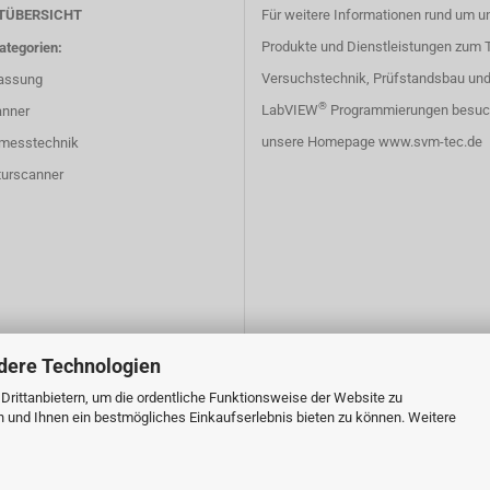
TÜBERSICHT
Für weitere Informationen rund um u
Produkte und Dienstleistungen zum
ategorien:
Versuchstechnik, Prüfstandsbau un
assung
®
LabVIEW
Programmierungen besuc
nner
unsere Homepage
www.svm-tec.de
tmesstechnik
urscanner
dere Technologien
rittanbietern, um die ordentliche Funktionsweise der Website zu
n und Ihnen ein bestmögliches Einkaufserlebnis bieten zu können. Weitere