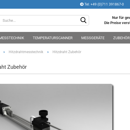
Tel: +49 (0)711 391867-0
Sprache auswählen
Nur für ge
Die Preise vers
MESSTECHNIK
TEMPERATURSCANNER
MESSGERÄTE
ZUBEHÖR
Lieferland
»
»
Hitzdrahtmesstechnik
Hitzdraht Zubehör
aht Zubehör
Konto e
Passwo