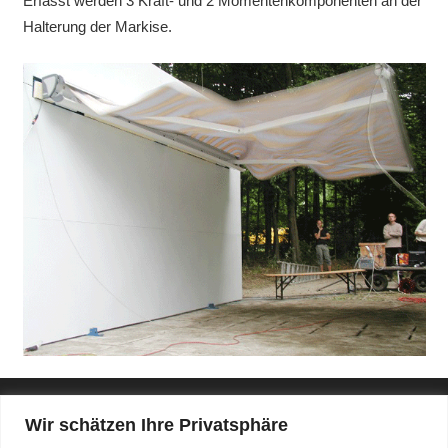
Erfasst werden 3 Kraft- und 2 Momentenkomponenten an der
Halterung der Markise.
Wir schätzen Ihre Privatsphäre
Impressum